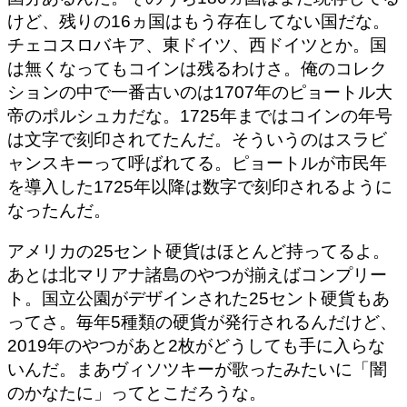
けど、残りの16ヵ国はもう存在してない国だな。
チェコスロバキア、東ドイツ、西ドイツとか。国
は無くなってもコインは残るわけさ。俺のコレク
ションの中で一番古いのは1707年のピョートル大
帝のポルシュカだな。1725年まではコインの年号
は文字で刻印されてたんだ。そういうのはスラビ
ャンスキーって呼ばれてる。ピョートルが市民年
を導入した1725年以降は数字で刻印されるように
なったんだ。
アメリカの25セント硬貨はほとんど持ってるよ。
あとは北マリアナ諸島のやつが揃えばコンプリー
ト。国立公園がデザインされた25セント硬貨もあ
ってさ。毎年5種類の硬貨が発行されるんだけど、
2019年のやつがあと2枚がどうしても手に入らな
いんだ。まあヴィソツキーが歌ったみたいに「闇
のかなたに」ってとこだろうな。