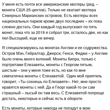
У меня есть почти все американские квотеры (ред. –
монета США 25 центов). Только не хватает квотера
Северных Марианских островов. Есть квотеры всех
национальных парков кроме двух последних – их пока
сложно достать. Они каждый год выпускают по пять
монет, пока что за 2019 я собрал три, осталось две, но как
пел Высоцкий, еще не вечер.
Я специализируюсь на монетах Англии и ее содружества.
Остров Мэн, Гибралтар, Джерси, Генси, Фиджи – у Англии
было очень много колоний. Монеты Кипра, только с
портретами Елизаветы, монеты с Георгом пятым,
шестым – они у меня тоже есть, но как-то мне
симпатична монеты с Елизаветой. Один мой приятель
говорит, «Ты сохнешь по Елизавете». Нет, мне просто
нравятся монеты с ней. Да и Георг какой-то он сам
страшный – лысый он там весь. С Елизаветой попроще
достать, некоторые и сейчас есть в обороте.
Есть монеты, которые никогда не попадут в мою