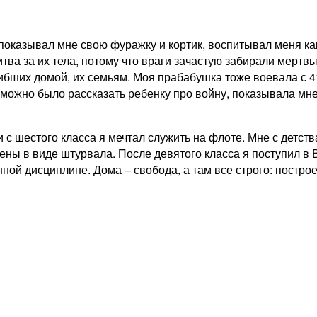
показывал мне свою фуражку и кортик, воспитывал меня как
итва за их тела, потому что враги зачастую забирали мертвы
огибших домой, их семьям. Моя прабабушка тоже воевала с 
то можно было рассказать ребенку про войну, показывала мн
и с шестого класса я мечтал служить на флоте. Мне с детст
ны в виде штурвала. После девятого класса я поступил в 
ной дисциплине. Дома – свобода, а там все строго: постро